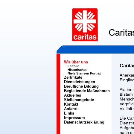
Wir über uns
Carita
Leitbild
Historisches
Niels Stensen Porträt
Anerkan
Zertifikate
Einglie
Dienstleistungen
Berufliche Bildung
Als Ein
Begleitende Maßnahmen
Bistum
Aktuelles
Mensche
Stellenangebote
Verpfli
Kontakt
Vielfal
Anfahrt
Links
Impressum
Die Car
Datenschutzerklärung
Dienstl
Aufgabe
nach de