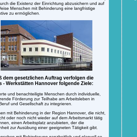
rch die Existenz der Einrichtung abzusichern und auf
eise Menschen mit Behinderung eine langfristige
tive zu ermöglichen.
 dem gesetzlichen Auftrag verfolgen die
s - Werkstätten Hannover folgende Ziele:
rte und benachteiligte Menschen durch individuelle,
erende Förderung zur Teilhabe am Arbeitsleben in
 Beruf und Gesellschaft zu integrieren.
n mit Behinderung in der Region Hannover, die nicht,
cht oder noch nicht wieder auf dem Arbeitsmarkt tätig
nnen, einen Arbeitsplatz anzubieten, der die
heit zur Ausübung einer geeigneten Tätigkeit gibt.
schen mit Behinderung ganzheitlich und planvoll so