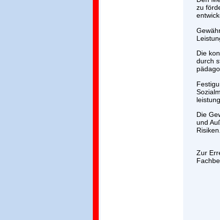
zu förd
entwick
Gewährl
Leistun
Die kon
durch s
pädago
Festigu
Sozialm
leistun
Die Gew
und Au
Risiken
Zur Err
Fachbe