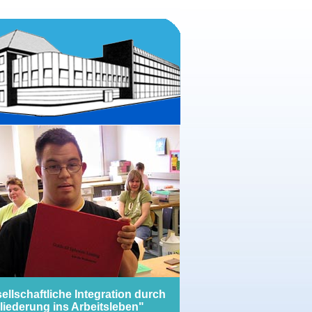
ellschaftliche Integration durch
liederung ins Arbeitsleben"