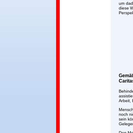
um dadu
diese W
Perspek
Gemäß
Carita
Behinde
assisti
Arbeit,
Mensche
noch ni
sein kö
Gelegen
Den Men