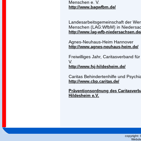
Menschen e. V.
http://www.bagwfbm.de/
Landesarbeitsgemeinschaft der Werk
Menschen (LAG:WfbM) in Niedersa
http://www.lag-wfb-niedersachsen.de
Agnes-Neuhaus-Heim Hannover
http://www.agnes-neuhaus-heim.de/
Freiwilliges Jahr, Caritasverband fü
V.
http://www.fsj-hildesheim.de/
Caritas Behindertenhilfe und Psychia
http://www.cbp.caritas.de/
Präventionsordnung des Caritasverba
Hildesheim e.V.
copyright:
Webde