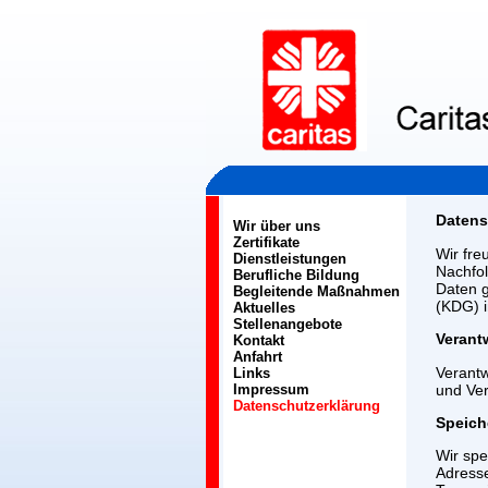
Datens
Wir über uns
Zertifikate
Wir fre
Dienstleistungen
Nachfo
Berufliche Bildung
Daten g
Begleitende Maßnahmen
(KDG) i
Aktuelles
Stellenangebote
Verant
Kontakt
Anfahrt
Verantw
Links
und Ver
Impressum
Datenschutzerklärung
Speich
Wir spe
Adresse