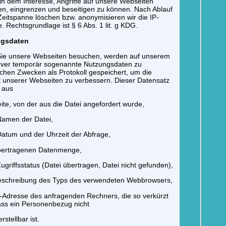
in dem Interesse, Angriffe auf unsere Webseiten
n, eingrenzen und beseitigen zu können. Nach Ablauf
Zeitspanne löschen bzw. anonymisieren wir die IP-
. Rechtsgrundlage ist § 6 Abs. 1 lit. g KDG.
ngsdaten
ie unsere Webseiten besuchen, werden auf unserem
ver temporär sogenannte Nutzungsdaten zu
ischen Zwecken als Protokoll gespeichert, um die
t unserer Webseiten zu verbessern. Dieser Datensatz
 aus
eite, von der aus die Datei angefordert wurde,
Namen der Datei,
atum und der Uhrzeit der Abfrage,
übertragenen Datenmenge,
ugriffsstatus (Datei übertragen, Datei nicht gefunden),
Beschreibung des Typs des verwendeten Webbrowsers,
P-Adresse des anfragenden Rechners, die so verkürzt
ass ein Personenbezug nicht
stellbar ist.