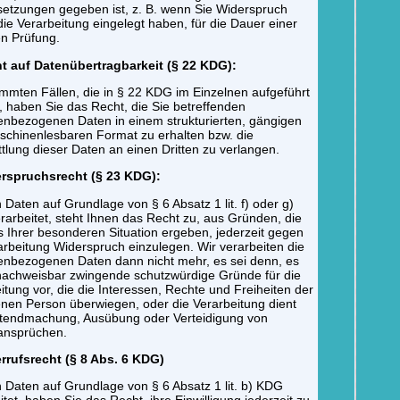
etzungen gegeben ist, z. B. wenn Sie Widerspruch
ie Verarbeitung eingelegt haben, für die Dauer einer
n Prüfung.
ht auf Datenübertragbarkeit (§ 22 KDG):
immten Fällen, die in § 22 KDG im Einzelnen aufgeführt
 haben Sie das Recht, die Sie betreffenden
nbezogenen Daten in einem strukturierten, gängigen
chinenlesbaren Format zu erhalten bzw. die
tlung dieser Daten an einen Dritten zu verlangen.
erspruchsrecht (§ 23 KDG):
Daten auf Grundlage von § 6 Absatz 1 lit. f) oder g)
arbeitet, steht Ihnen das Recht zu, aus Gründen, die
s Ihrer besonderen Situation ergeben, jederzeit gegen
arbeitung Widerspruch einzulegen. Wir verarbeiten die
nbezogenen Daten dann nicht mehr, es sei denn, es
nachweisbar zwingende schutzwürdige Gründe für die
itung vor, die die Interessen, Rechte und Freiheiten der
enen Person überwiegen, oder die Verarbeitung dient
ltendmachung, Ausübung oder Verteidigung von
ansprüchen.
rrufsrecht (§ 8 Abs. 6 KDG)
Daten auf Grundlage von § 6 Absatz 1 lit. b) KDG