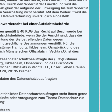
itet, haben Sie das Recht, ihre Einwilligung jederzeit zu
fen. Durch den Widerruf der Einwilligung wird die
ßigkeit der aufgrund der Einwilligung bis zum Widerruf
en Verarbeitung nicht berührt. Mit dem Widerruf wird die
 Datenverarbeitung unverzüglich eingestellt.
chwerderecht bei einer Aufsichtsbehörde
ben gemäß § 48 KDG das Recht auf Beschwerde bei
ufsichtsbehörde, wenn Sie der Ansicht sind, dass die
itung der Sie betreffenden Daten gegen
hutzrechtliche Bestimmungen verstößt. Für die
Bistümer Hamburg, Hildesheim, Osnabrück und des
lich Münsterschen Offizialats in Vechta i.O. ist dies
zesandatenschutzbeauftragte der (Erz-)Bistümer
, Hildesheim, Osnabrück und des Bischöflich
schen Offizialats in Vechta i.O., Unser Lieben Frauen
of 20, 28195 Bremen
tdaten des Datenschutzbeauftragten
etrieblicher Datenschutzbeauftragter steht Ihnen gerne
skünfte oder Anregungen zum Thema Datenschutz zur
ung:
issing