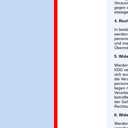
Vorauss
gegen d
etwaige
4. Rec
In best
werden,
persone
und mas
Übermit
5. Wid
Werden 
KDG ver
sich au
die Ver
persone
liegen 
Verarbe
betroff
der Ge
Rechts
6. Wide
Werden 