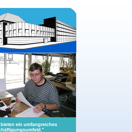
 bieten ein umfangreiches
häftigungsumfeld."