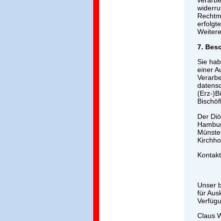
verarbe
widerru
Rechtmä
erfolgt
Weitere
7. Bes
Sie ha
einer A
Verarbe
datensc
(Erz-)
Bischöf
Der Diö
Hamburg
Münster
Kirchh
Kontak
Unser b
für Au
Verfüg
Claus W