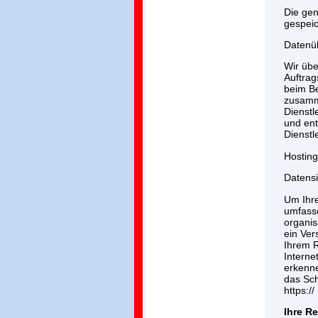
Die gen
gespeic
Datenüb
Wir übe
Auftrag
beim Be
zusamm
Dienstl
und ent
Dienstle
Hosting
Datensi
Um Ihre
umfasse
organis
ein Ver
Ihrem 
Interne
erkenne
das Sch
https://
Ihre Re