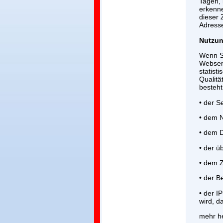
Tagen, 
erkenne
dieser 
Adresse
Nutzu
Wenn S
Webser
statist
Qualitä
besteht
• der S
• dem 
• dem D
• der 
• dem Z
• der 
• der I
wird, d
mehr her