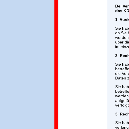
Bei Ve
das KD
1. Aus
Sie hab
ob Sie 
werden;
über d
im einz
2. Rec
Sie hab
betreff
die Ver
Daten z
Sie hab
betreff
werden,
aufgefü
verfolg
3. Rec
Sie hab
verlang