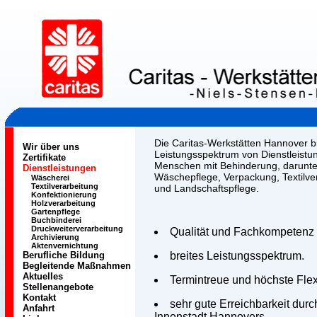
Die Caritas-Werkstätten Hannover bi
Wir über uns
Leistungsspektrum von Dienstleist
Zertifikate
Menschen mit Behinderung, darunt
Dienstleistungen
Wäschepflege, Verpackung, Textilve
Wäscherei
Textilverarbeitung
und Landschaftspflege.
Konfektionierung
Holzverarbeitung
Gartenpflege
Buchbinderei
Druckweiterverarbeitung
Qualität und Fachkompetenz i
Archivierung
Aktenvernichtung
Berufliche Bildung
breites Leistungsspektrum.
Begleitende Maßnahmen
Aktuelles
Termintreue und höchste Flexib
Stellenangebote
Kontakt
sehr gute Erreichbarkeit durc
Anfahrt
Innenstadt Hannovers.