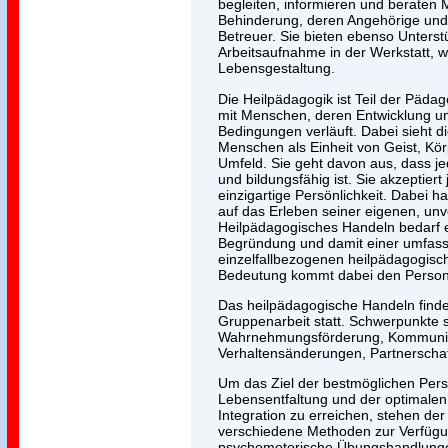
begleiten, informieren und beraten
Behinderung, deren Angehörige und g
Betreuer. Sie bieten ebenso Unterst
Arbeitsaufnahme in der Werkstatt, w
Lebensgestaltung.
Die Heilpädagogik ist Teil der Pädago
mit Menschen, deren Entwicklung u
Bedingungen verläuft. Dabei sieht d
Menschen als Einheit von Geist, Kör
Umfeld. Sie geht davon aus, dass j
und bildungsfähig ist. Sie akzeptier
einzigartige Persönlichkeit. Dabei 
auf das Erleben seiner eigenen, unv
Heilpädagogisches Handeln bedarf 
Begründung und damit einer umfas
einzelfallbezogenen heilpädagogisc
Bedeutung kommt dabei den Perso
Das heilpädagogische Handeln findet
Gruppenarbeit statt. Schwerpunkte s
Wahrnehmungsförderung, Kommunik
Verhaltensänderungen, Partnerschaft
Um das Ziel der bestmöglichen Persö
Lebensentfaltung und der optimalen 
Integration zu erreichen, stehen de
verschiedene Methoden zur Verfügu
psychomotorische Übungshandlungen,