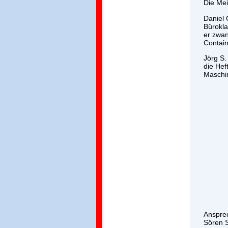
Die Mei
Daniel 
Bürokla
er zwan
Contain
Jörg S.
die Hef
Maschin
Ansprec
Sören 