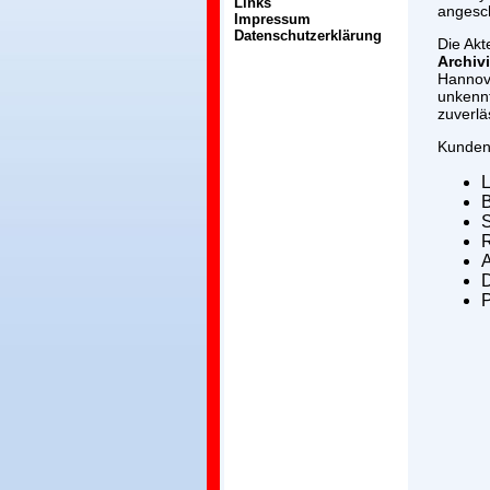
Links
angesc
Impressum
Datenschutzerklärung
Die Akt
Archiv
Hannov
unkennt
zuverlä
Kunden
B
A
D
P