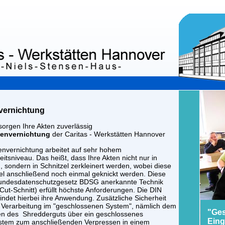
vernichtung
sorgen Ihre Akten zuverlässig
tenvernichtung
der Caritas - Werkstätten Hannover
envernichtung arbeitet auf sehr hohem
eitsniveau. Das heißt, dass Ihre Akten nicht nur in
n, sondern in Schnitzel zerkleinert werden, wobei diese
el anschließend noch einmal geknickt werden. Diese
undesdatenschutzgesetz BDSG anerkannte Technik
Cut-Schnitt) erfüllt höchste Anforderungen. Die DIN
indet hierbei ihre Anwendung. Zusätzliche Sicherheit
e Verarbeitung im "geschlossenen System", nämlich dem
"Ges
en des Shredderguts über ein geschlossenes
Eing
stem zum anschließenden Verpressen in einem