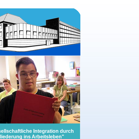
ellschaftliche Integration durch
liederung ins Arbeitsleben"