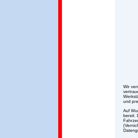
Wir ver
vertrau
Werkstä
und pre
Auf Wun
bereit.
Fahrzeu
(Vernic
Datenge