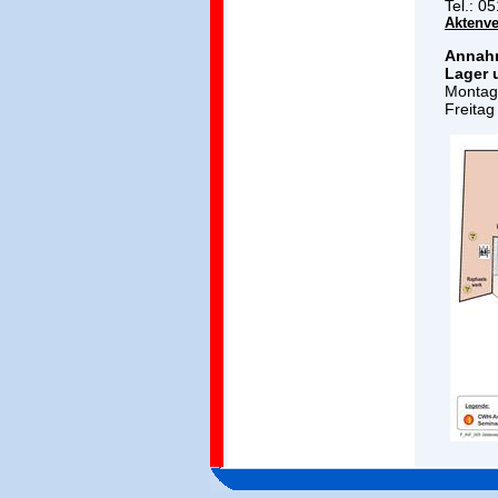
Tel.: 0
Aktenv
Annahm
Lager 
Montag 
Freitag