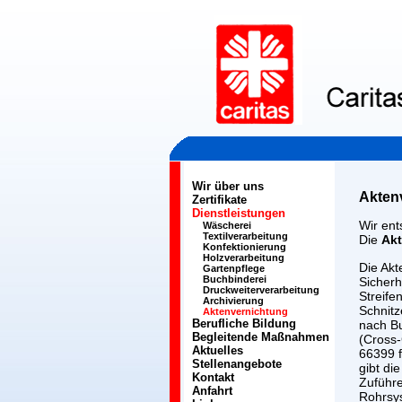
Wir über uns
Akten
Zertifikate
Dienstleistungen
Wir ent
Wäscherei
Textilverarbeitung
Die
Ak
Konfektionierung
Holzverarbeitung
Die Akt
Gartenpflege
Buchbinderei
Sicherh
Druckweiterverarbeitung
Streife
Archivierung
Schnitz
Aktenvernichtung
Berufliche Bildung
nach B
Begleitende Maßnahmen
(Cross-
Aktuelles
66399 f
Stellenangebote
gibt di
Kontakt
Zuführ
Anfahrt
Rohrsy